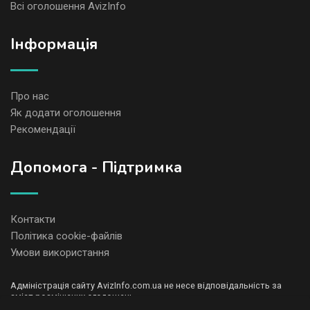
Всі оголошення AvizInfo
Iнформація
Про нас
Як додати оголошення
Рекомендації
Допомога - Підтримка
Контакти
Політика cookie-файлів
Умови використання
Адміністрація сайту AvizInfo.com.ua не несе відповідальність за
зміст розміщених оголошень.
Ми цінуємо конфіденційність наших користувачів. Ми не передаємо