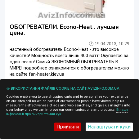
ОБОГРЕВАТЕЛИ. Econo-Heat . лучшая
цена.
19.04.2013, 10:29
настенный обогреватель Econo-Heat - это высокое
качество! Мощность всего лишь 400 ватт! Окупается за
один сезон! Самый ЭКОНОМНЫЙ ОБОГРЕВАТЕЛЬ В
МИРЕ! подробнее ознакомится с обогревателем можно
на сайте fan-heater.kiev.ua
Опалення
Донецьк
🍪 ВИКОРИСТАННЯ ФАЙЛІВ COOKIE НА САЙТІAVIZINFO.COM.UA
Cookies enable you to use shopping carts and to personalize your experience
on our sites, tell us which parts of our websites people have visited, help us
measure the effectiveness of ads and web searches, and give us insights into
user behavior so we can improve our communications and products.
Більше
1 200 грн.
інформації про використання кук
Прийняти
Налаштувати куки