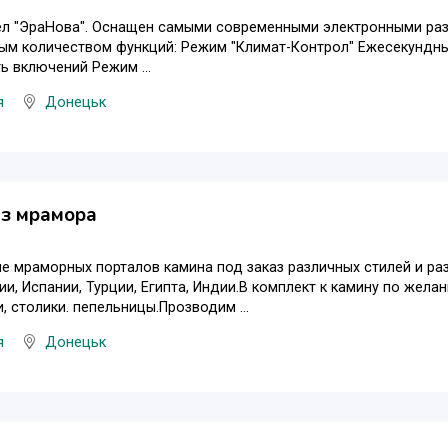
ел "ЭраНова". Оснащен самыми современными электронными ра
ым количеством функций: Режим "Климат-Контрол" Ежесекундны
ь включений Режим ...
я
Донецьк
из мрамора
е мраморных порталов камина под заказ различных стилей и р
ии, Испании, Турции, Египта, Индии.В комплект к камину по жел
, столики. пепельницы.Прозводим ...
я
Донецьк