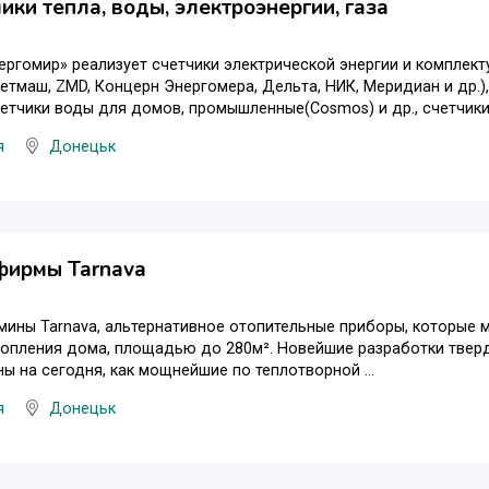
чики тепла, воды, электроэнергии, газа
ргомир» реализует счетчики электрической энергии и комплект
тмаш, ZMD, Концерн Энергомера, Дельта, НИК, Меридиан и др.), сч
счетчики воды для домов, промышленные(Cosmos) и др., счетчики .
я
Донецьк
фирмы Tarnava
мины Tarnava, альтернативное отопительные приборы, которые 
топления дома, площадью до 280м². Новейшие разработки твер
ы на сегодня, как мощнейшие по теплотворной ...
я
Донецьк