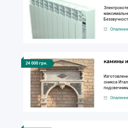
Электрокот
максимальн
Беззвучност
Опаленн
камины 
24 000 грн.
Изготовлени
оникса Итал
подсвечники
Опаленн