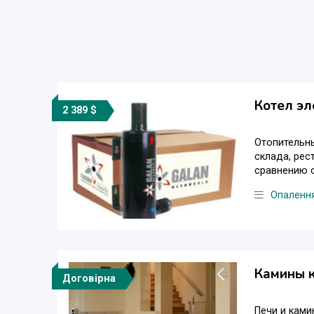
Котел эл
2 389 $
Отопительны
склада, рес
сравнению с
Опаленн
Камины к
Договірна
Печи и ками