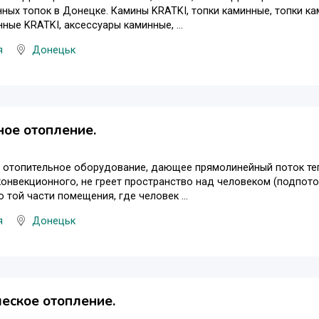
нных топок в Донецке. Камины KRATKI, топки каминные, топки к
ные KRATKI, аксессуары каминные, ...
я
Донецьк
ое отопление.
о отопительное оборудование, дающее прямолинейный поток теп
конвекционного, не греет пространство над человеком (подпот
о той части помещения, где человек ...
я
Донецьк
еское отопление.