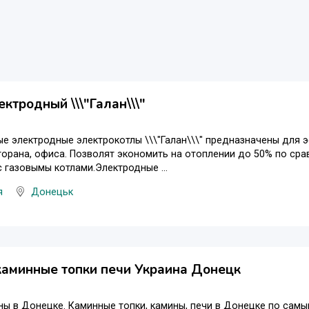
ектродный \\\"Галан\\\"
е электродные электрокотлы \\\"Галан\\\" предназначены для э
торана, офиса. Позволят экономить на отоплении до 50% по ср
 газовымы котлами.Электродные ...
я
Донецьк
аминные топки печи Украина Донецк
ны в Донецке. Каминные топки, камины, печи в Донецке по сам