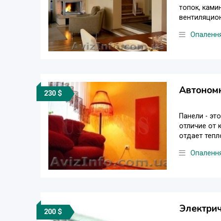
топок, ками
вентиляцион
Опаленн
Автономн
230 $
Панели - эт
отличие от 
отдает тепл
Опаленн
Электрич
200 $