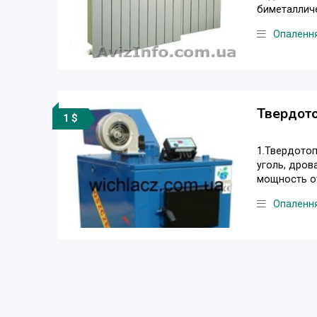
биметалличе
Опаленн
Твердото
1 $
1.Твердотоп
уголь, дров
мощность от 
Опаленн