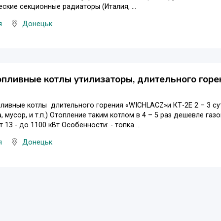
ские секционные радиаторы (Италия, ...
я
Донецьк
пливные котлы утилизаторы, длительного горе
ливные котлы длительного горения «WICHLACZ»и КТ-2Е 2 – 3 сут
а, мусор, и т.п.) Отопление таким котлом в 4 – 5 раз дешевле газ
13 - до 1100 кВт Особенности: - топка ...
я
Донецьк