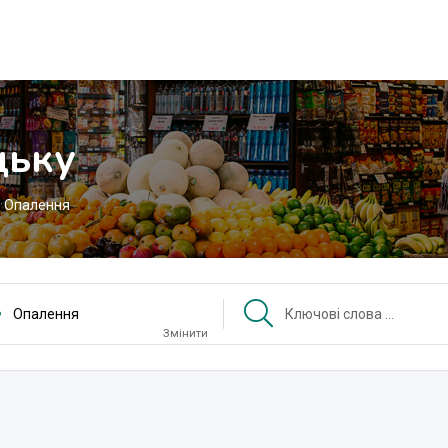
цьку
Опалення
Опалення
Змінити