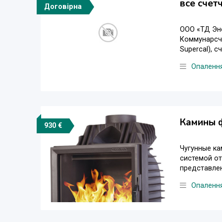
все счет
Договірна
ООО «ТД Эне
Коммунарсче
Supercal), 
Опаленн
Камины 
930 €
Чугунные ка
системой о
представлен
Опаленн