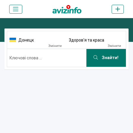
Донецк
Здоров'я та краса
Змінити
Змінити
Знайти!