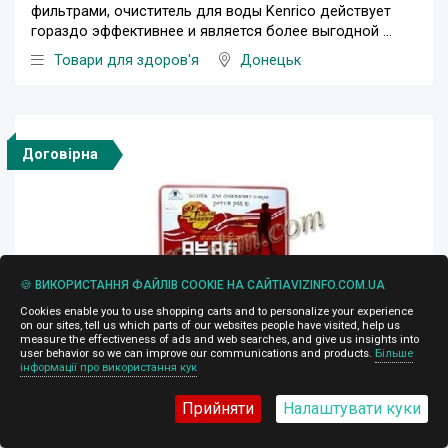
фильтрами, очиститель для воды Kenrico действует
гораздо эффективнее и является более выгодной ...
Товари для здоров'я
Донецьк
Договірна
🍪 ВИКОРИСТАННЯ ФАЙЛІВ COOKIE НА САЙТІAVIZINFO.COM.UA
Cookies enable you to use shopping carts and to personalize your experience
on our sites, tell us which parts of our websites people have visited, help us
measure the effectiveness of ads and web searches, and give us insights into
user behavior so we can improve our communications and products.
Більше
інформації про використання кук
Капсулы для похудения - Красная Бомба
Прийняти
Налаштувати куки
24.03.2014, 18:50