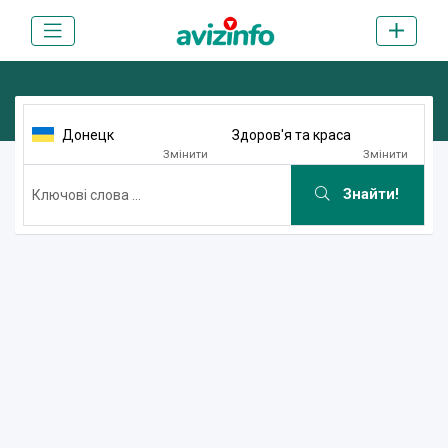
Донецк
Здоров'я та краса
Змінити
Змінити
Знайти!