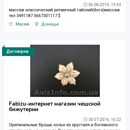
06.08.2014, 19:43
массаж классический ритмичный тайский(йога)массаж
тел 3491187 0667301117.$
Масаж
Донецьк
Договірна
Fabizu-интернет магазин чешской
бижутерии
30.07.2014, 16:22
Оригинальные броши, колье из хрусталя и богемского