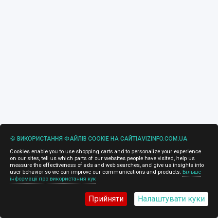
🍪 ВИКОРИСТАННЯ ФАЙЛІВ COOKIE НА САЙТІAVIZINFO.COM.UA
Cookies enable you to use shopping carts and to personalize your experience
on our sites, tell us which parts of our websites people have visited, help us
measure the effectiveness of ads and web searches, and give us insights into
user behavior so we can improve our communications and products.
Більше
інформації про використання кук
Прийняти
Налаштувати куки