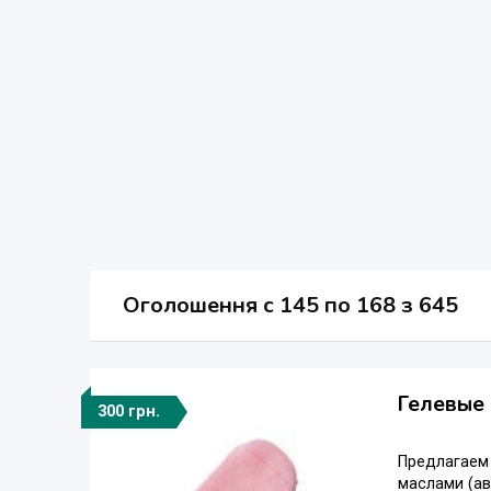
Оголошення
c
145 по 168 з 645
Гелевые 
300 грн.
Предлагаем 
маслами (ав