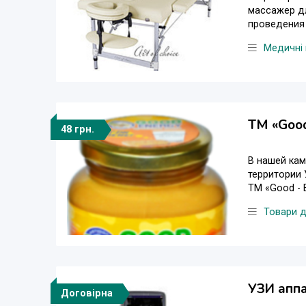
массажер дл
проведения 
Медичні 
ТМ «Good
48 грн.
В нашей кам
территории 
ТМ «Good - E
Товари д
УЗИ аппа
Договірна