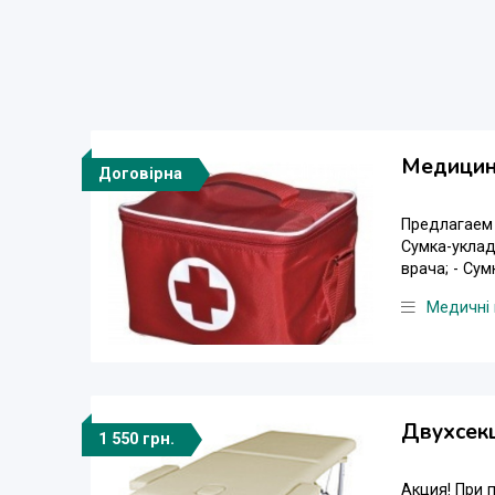
Медицин
Договірна
Предлагаем 
Сумка-уклад
врача; - Сум
Медичні 
Двухсекц
1 550 грн.
Акция! При 