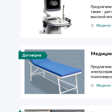
Предлагаем 
также - да
высокой мощ
Медичні 
Медицин
Договірна
Предлагаем
электроприв
психоневрол
Медичні 