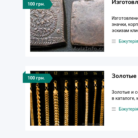
Изготовл
100 грн.
Изготовлени
значки, кор
эскизам клие
Біжутері
Золотые 
100 грн.
Золотые и с
в каталоге,
Біжутері