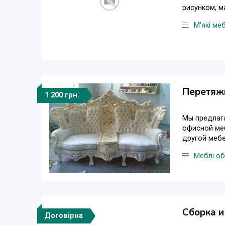
рисунком, м
М'які меб
Перетяж
1 200 грн.
Мы предлага
офисной меб
другой мебел
Меблі об
Сборка и
Договірна