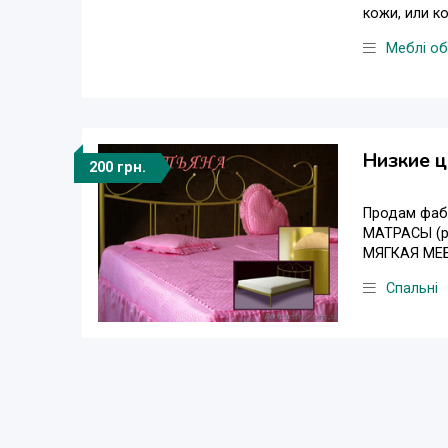
кожи, или ко
Меблі об
Низкие 
200 грн.
Продам фабр
МАТРАСЫ (ра
МЯГКАЯ МЕБЕ
Спальні