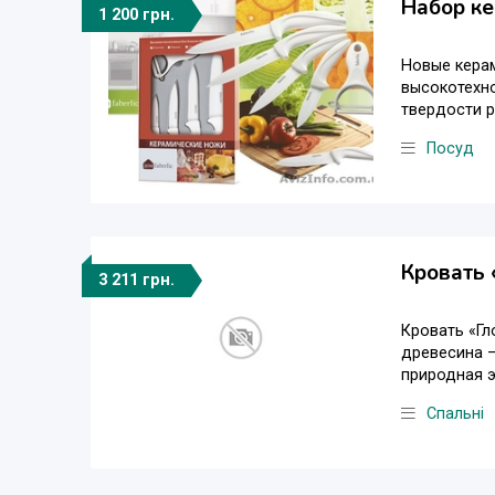
Набор ке
1 200 грн.
Новые керам
высокотехно
твердости р
Посуд
Кровать 
3 211 грн.
Кровать «Гл
древесина —
природная э
Спальні