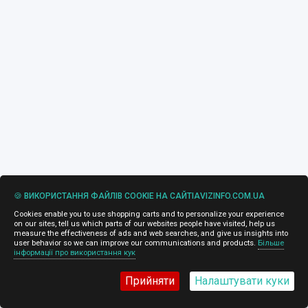
🍪 ВИКОРИСТАННЯ ФАЙЛІВ COOKIE НА САЙТІAVIZINFO.COM.UA
Cookies enable you to use shopping carts and to personalize your experience
on our sites, tell us which parts of our websites people have visited, help us
measure the effectiveness of ads and web searches, and give us insights into
user behavior so we can improve our communications and products.
Більше
інформації про використання кук
Прийняти
Налаштувати куки