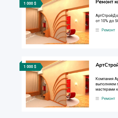
Ремонт к
1 000 $
АртСтройДон
от 10% до 50
Ремонт
АртСтрой
1 000 $
Компания Ар
выполняем 
мастерами к
Ремонт