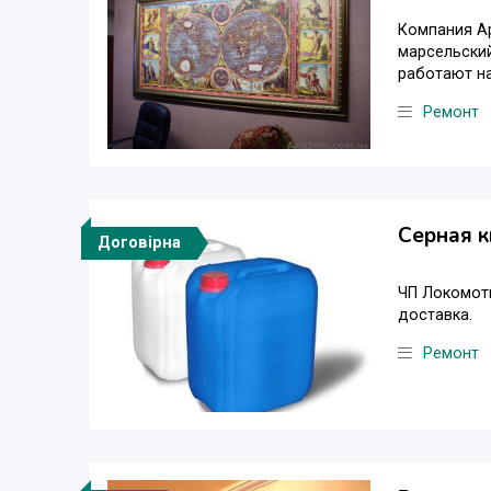
Компания Ар
марсельский
работают на
Ремонт
Серная 
Договірна
ЧП Локомоти
доставка.
Ремонт