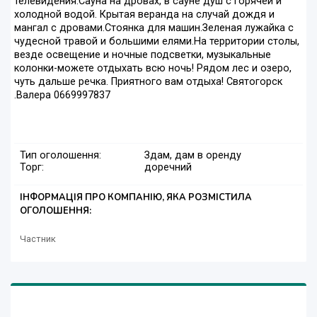
телевидения.Сауна на дровах, в сауне душ с горячей и
холодной водой. Крытая веранда на случай дождя и
мангал с дровами.Стоянка для машин.Зеленая лужайка с
чудесной травой и большими елями.На территории столы,
везде освещение и ночные подсветки, музыкальные
колонки-можете отдыхать всю ночь! Рядом лес и озеро,
чуть дальше речка. Приятного вам отдыха! Святогорск
.Валера 0669997837
Тип оголошення:
Здам, дам в оренду
Торг:
доречний
ІНФОРМАЦІЯ ПРО КОМПАНІЮ, ЯКА РОЗМІСТИЛА
ОГОЛОШЕННЯ:
Частник