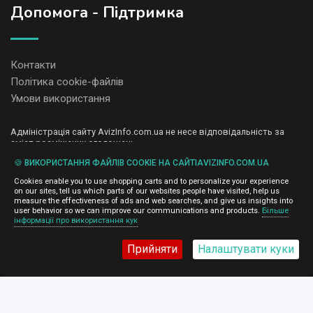
Допомога - Підтримка
Контакти
Політика cookie-файлів
Умови використання
Адміністрація сайту AvizInfo.com.ua не несе відповідальність за
зміст розміщених оголошень.
Ми цінуємо конфіденційність наших користувачів. Ми не передаємо
🍪 ВИКОРИСТАННЯ ФАЙЛІВ COOKIE НА САЙТІAVIZINFO.COM.UA
і не продаємо особисту інформацію зареєстрованих користувачів
AvizInfo.com.ua третім особам. Ми не відповідаємо за правила
Cookies enable you to use shopping carts and to personalize your experience
конфіденційності сайтів на які посилається AvizInfo.com.ua. На
on our sites, tell us which parts of our websites people have visited, help us
деяких сторінках нашого сайту представлена реклама Google
measure the effectiveness of ads and web searches, and give us insights into
Adsense Advertising Network. Щоб дізнатися детальніше про
user behavior so we can improve our communications and products.
Більше
натисніть тут
інформації про використання кук
правила конфіденційності Google
.
Прийняти
Налаштувати куки
AvizInfo.com.ua
©2008-2026,