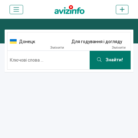
Донецк
Для годування і догляду
Змінити
Змінити
Знайти!