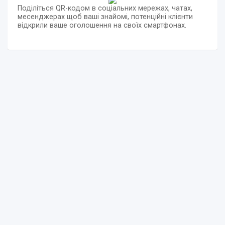
Поділіться QR-кодом в соціальних мережах, чатах,
месенджерах щоб ваші знайомі, потенційні клієнти
відкрили ваше оголошення на своїх смартфонах.