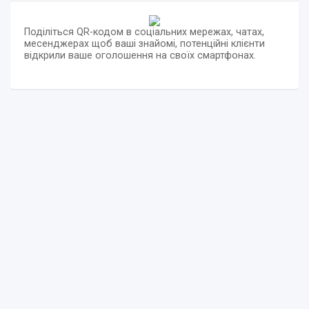
Поділіться QR-кодом в соціальних мережах, чатах,
месенджерах щоб ваші знайомі, потенційні клієнти
відкрили ваше оголошення на своїх смартфонах.