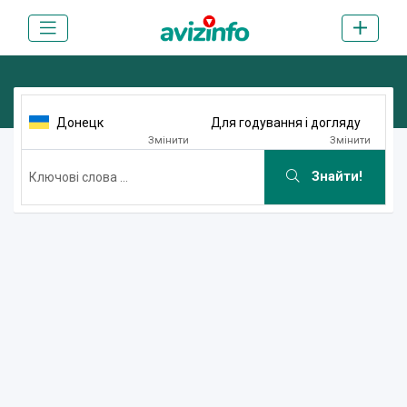
Донецк
Для годування і догляду
Змінити
Змінити
Знайти!