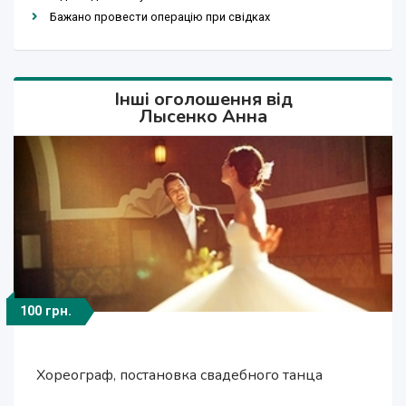
Бажано провести операцію при свідках
Інші оголошення від
Лысенко Анна
100 грн.
100 грн.
500 грн.
300 грн.
500 грн.
Ведущий свадебной церемонии, праздника,
Ведущий свадебной церемонии, праздника,
Хореограф, постановка свадебного танца
Хореограф, постановка свадебного танца
Диджей на торжество
банкета, корпоратива
банкета, корпоратива