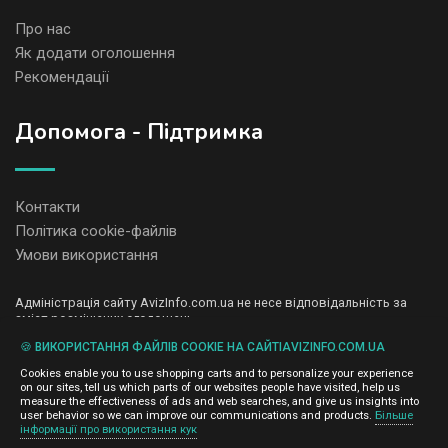
Про нас
Як додати оголошення
Рекомендації
Допомога - Підтримка
Контакти
Політика cookie-файлів
Умови використання
Адміністрація сайту AvizInfo.com.ua не несе відповідальність за
зміст розміщених оголошень.
Ми цінуємо конфіденційність наших користувачів. Ми не передаємо
🍪 ВИКОРИСТАННЯ ФАЙЛІВ COOKIE НА САЙТІAVIZINFO.COM.UA
і не продаємо особисту інформацію зареєстрованих користувачів
AvizInfo.com.ua третім особам. Ми не відповідаємо за правила
Cookies enable you to use shopping carts and to personalize your experience
конфіденційності сайтів на які посилається AvizInfo.com.ua. На
on our sites, tell us which parts of our websites people have visited, help us
деяких сторінках нашого сайту представлена реклама Google
measure the effectiveness of ads and web searches, and give us insights into
Adsense Advertising Network. Щоб дізнатися детальніше про
user behavior so we can improve our communications and products.
Більше
натисніть тут
інформації про використання кук
правила конфіденційності Google
.