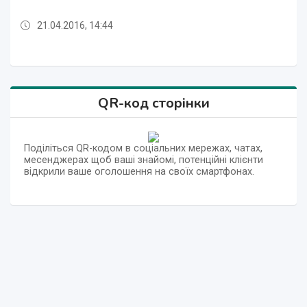
21.04.2016, 14:44
21.04.2016, 14:44
21.04.2016, 14:50
21.04.2016, 14:48
21.04.2016, 14:50
QR-код сторінки
Поділіться QR-кодом в соціальних мережах, чатах,
месенджерах щоб ваші знайомі, потенційні клієнти
відкрили ваше оголошення на своїх смартфонах.