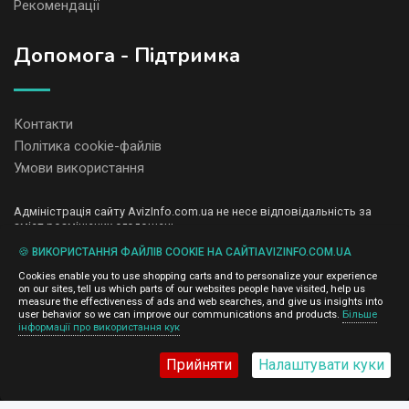
Рекомендації
Допомога - Підтримка
Контакти
Політика cookie-файлів
Умови використання
Адміністрація сайту AvizInfo.com.ua не несе відповідальність за
зміст розміщених оголошень.
Ми цінуємо конфіденційність наших користувачів. Ми не передаємо
🍪 ВИКОРИСТАННЯ ФАЙЛІВ COOKIE НА САЙТІAVIZINFO.COM.UA
і не продаємо особисту інформацію зареєстрованих користувачів
AvizInfo.com.ua третім особам. Ми не відповідаємо за правила
Cookies enable you to use shopping carts and to personalize your experience
конфіденційності сайтів на які посилається AvizInfo.com.ua. На
on our sites, tell us which parts of our websites people have visited, help us
деяких сторінках нашого сайту представлена реклама Google
measure the effectiveness of ads and web searches, and give us insights into
Adsense Advertising Network. Щоб дізнатися детальніше про
user behavior so we can improve our communications and products.
Більше
натисніть тут
інформації про використання кук
правила конфіденційності Google
.
Прийняти
Налаштувати куки