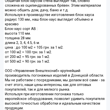
Обшитая блок-хаусом стена выглядит так, словно
сложена из оцилиндрованных брёвен. Этим материалом
можно обшить дом, дачу, баню и т.д.
Используя в производстве изготовления блок-хауса
радиус 130 мм., наш блок-хаус выглядит объёмно и
красиво
Блок-хаус сорт АВ :
высота 110 мм.
толщина 28 мм.
длина 2, 3, 4, 4.5, 6 м.
цена : до 100 м2 = 105 грн. за 1 м2.
от 100 м2 = 100 грн. за 1 м2.
от 200 м2 = 95 грн. за 1 м2.
от 500 м2 = 90 грн. за 1 м2.
ООО «Управление Внештехснаб» крупнейший
производитель погонажных изделий в Донецкой области.
Мы не работаем с посредниками, мы делаем всё сами - за
счет этого, наши цены интересны, как для оптовых
покупателей, так и для мелкого рынка.
Используя при изготовлении погонажа только
европейское оборудование, позволит удивить покупателя
высокой точностью обработки и идеальным качеством
продукции.