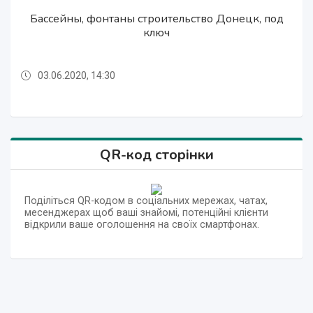
Бассейны, фонтаны строительство Донецк, под
Материалы для строительства саун и бассейнов
Бассейны, фонтаны строительство Донецк, под
Печи для саун и бань в Донецке и Макеевке
Печи для саун и бань в Донецке и Макеевке
в Донецке
ключ
ключ
03.06.2020, 14:30
03.06.2020, 14:30
03.06.2020, 14:33
03.06.2020, 14:32
03.06.2020, 14:33
QR-код сторінки
Поділіться QR-кодом в соціальних мережах, чатах,
месенджерах щоб ваші знайомі, потенційні клієнти
відкрили ваше оголошення на своїх смартфонах.