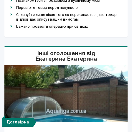
Познайомтеся з продавцем в публічному місці
Перевірте товар перед покупкою
Сплачуйте лише після того як переконаєтеся, що товар
відповідає опису і вашим вимогам
Бажано провести операцію при свідках
Інші оголошення від
Екатерина Екатерина
Договірна
Договірна
Договірна
Договірна
Договірна