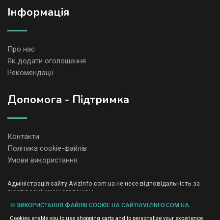
Iнформація
Про нас
Як додати оголошення
Рекомендації
Допомога - Підтримка
Контакти
Політика cookie-файлів
Умови використання
Адміністрація сайту AvizInfo.com.ua не несе відповідальність за
зміст розміщених оголошень.
Ми цінуємо конфіденційність наших користувачів. Ми не передаємо
🍪 ВИКОРИСТАННЯ ФАЙЛІВ COOKIE НА САЙТІAVIZINFO.COM.UA
і не продаємо особисту інформацію зареєстрованих користувачів
AvizInfo.com.ua третім особам. Ми не відповідаємо за правила
Cookies enable you to use shopping carts and to personalize your experience