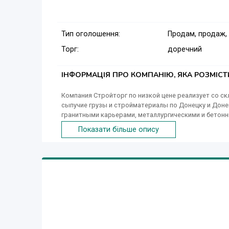
Тип оголошення:
Продам, продаж,
Торг:
доречний
ІНФОРМАЦІЯ ПРО КОМПАНІЮ, ЯКА РОЗМІС
Компания Стройторг по низкой цене реализует со ск
сыпучие грузы и стройматериалы по Донецку и Доне
гранитными карьерами, металлургическими и бетон
нужный материал по максимально низкой цене в Дон
Показати більше опису
гранитный щебень всех фракций: щебень гранитный 3-5;
5-25, доломит, отсев гранитного щебня 0-5, гранотсев
речной, мытый, крупнозернистый, кварцевый, песок
0-40, щебень шлаковый 8-60; 8-80; 60-250, шлаки, до
сертифицированный шлакоблок и бетон высококачест
аренду погрузчик фронтальный, бульдозер, экскава
строительного с утилизацией. Предлагаем услуги 
участки и придомовые территории, осуществляя спи
реализуем дрова пиленные и колотые различных тверд
абрикос.