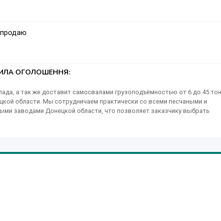
 продаю
ТИЛА ОГОЛОШЕННЯ:
лада, а так же доставит самосвалами грузоподъёмностью от 6 до 45 то
цкой области. Мы сотрудничаем практически со всеми песчаными и
ными заводами Донецкой области, что позволяет заказчику выбрать
ецке и области. Предлагаем широкий ассортимент стройматериалов :
 5-10; 5-20; 20-40; 25-60; 40-70, крошка гранитная, щебень доломитный 3
, отсев гранитный фракция 0-5, чернозем, грунт, перегной, глина, песок
 отсыпочный, строительный белый, шлак отвальный 0-70, отвальный шл
менный отвал, граншлак, гранулированный шлак, грануляция, а так же
венный разных марок. А так же предлагаем услуги спецтехники, сдаем
тор, бетононасос. Осуществляем вывоз грунта, вывоз мусора
квалифицированных профессионалов, которые подготовят к строительст
ливание, распил и вывоз деревьев любой сложности. По низкой цене
ых сортов деревьев : дуб, ясень, акация, клен, береза, яблоня, груша,