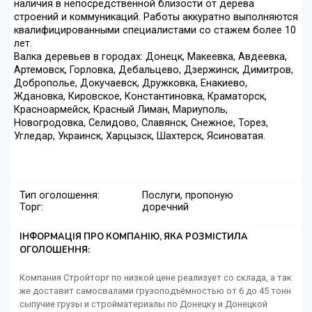
наличия в непосредственной близости от дерева
строений и коммуникаций. Работы аккуратно выполняются
квалифицированными специалистами со стажем более 10
лет.
Валка деревьев в городах: Донецк, Макеевка, Авдеевка,
Артемовск, Горловка, Дебальцево, Дзержинск, Димитров,
Доброполье, Докучаевск, Дружковка, Енакиево,
Ждановка, Кировское, Константиновка, Краматорск,
Красноармейск, Красный Лиман, Мариуполь,
Новогродовка, Селидово, Славянск, Снежное, Торез,
Угледар, Украинск, Харцызск, Шахтерск, Ясиноватая.
Тип оголошення:
Послуги, пропоную
Торг:
доречний
ІНФОРМАЦІЯ ПРО КОМПАНІЮ, ЯКА РОЗМІСТИЛА
ОГОЛОШЕННЯ:
Компания Стройторг по низкой цене реализует со склада, а так
же доставит самосвалами грузоподъёмностью от 6 до 45 тонн
сыпучие грузы и стройматериалы по Донецку и Донецкой