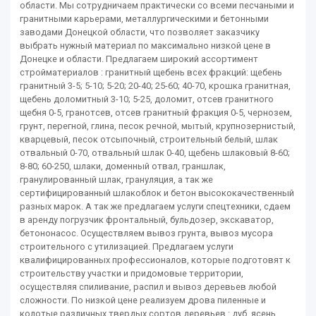
области. Мы сотрудничаем практически со всеми песчаными и
гранитными карьерами, металлургическими и бетонными
заводами Донецкой области, что позволяет заказчику
выбрать нужный материал по максимально низкой цене в
Донецке и области. Предлагаем широкий ассортимент
стройматериалов : гранитный щебень всех фракций: щебень
гранитный 3-5; 5-10; 5-20; 20-40; 25-60; 40-70, крошка гранитная,
щебень доломитный 3-10; 5-25, доломит, отсев гранитного
щебня 0-5, гранотсев, отсев гранитный фракция 0-5, чернозем,
грунт, перегной, глина, песок речной, мытый, крупнозернистый,
кварцевый, песок отсыпочный, строительный белый, шлак
отвальный 0-70, отвальный шлак 0-40, щебень шлаковый 8-60;
8-80; 60-250, шлаки, доменный отвал, граншлак,
гранулированный шлак, грануляция, а так же
сертифицированный шлакоблок и бетон высококачественный
разных марок. А так же предлагаем услуги спецтехники, сдаем
в аренду погрузчик фронтальный, бульдозер, экскаватор,
бетононасос. Осуществляем вывоз грунта, вывоз мусора
строительного с утилизацией. Предлагаем услуги
квалифицированных профессионалов, которые подготовят к
строительству участки и придомовые территории,
осуществляя спиливание, распил и вывоз деревьев любой
сложности. По низкой цене реализуем дрова пиленные и
колотые различных твердых сортов деревьев : дуб, ясень,