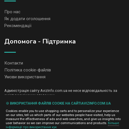
Про нас
Як додати оголошення
Рекомендації
Допомога - Підтримка
Контакти
Політика cookie-файлів
Умови використання
Адміністрація сайту AvizInfo.com.ua не несе відповідальність за
зміст розміщених оголошень.
Ми цінуємо конфіденційність наших користувачів. Ми не передаємо
🍪 ВИКОРИСТАННЯ ФАЙЛІВ COOKIE НА САЙТІAVIZINFO.COM.UA
і не продаємо особисту інформацію зареєстрованих користувачів
AvizInfo.com.ua третім особам. Ми не відповідаємо за правила
Cookies enable you to use shopping carts and to personalize your experience
конфіденційності сайтів на які посилається AvizInfo.com.ua. На
on our sites, tell us which parts of our websites people have visited, help us
деяких сторінках нашого сайту представлена реклама Google
measure the effectiveness of ads and web searches, and give us insights into
Adsense Advertising Network. Щоб дізнатися детальніше про
user behavior so we can improve our communications and products.
Більше
натисніть тут
інформації про використання кук
правила конфіденційності Google
.