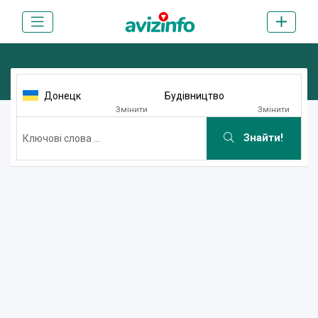
Донецк
Будівництво
Змінити
Змінити
Знайти!