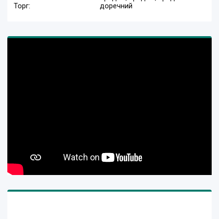
Торг:
доречний