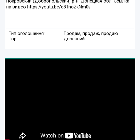
Покровский (Добропольский) р-н. Донецкая обл. Ссылка
на видео https://youtu.be/c8TnoZkNm0s
Тип оголошення:
Продам, продаж, продаю
Торг:
доречний