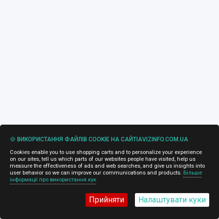
🍪 ВИКОРИСТАННЯ ФАЙЛІВ COOKIE НА САЙТІAVIZINFO.COM.UA
Cookies enable you to use shopping carts and to personalize your experience
on our sites, tell us which parts of our websites people have visited, help us
measure the effectiveness of ads and web searches, and give us insights into
user behavior so we can improve our communications and products.
Більше
інформації про використання кук
Прийняти
Налаштувати куки