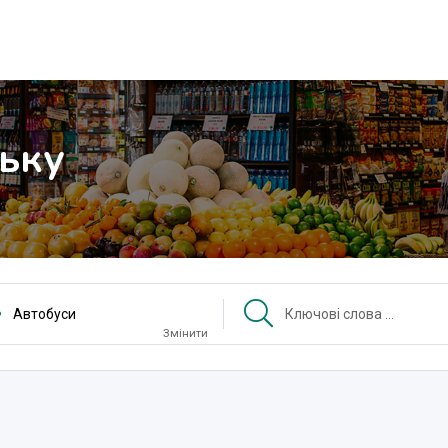
ьку
Aвтобуси
Змінити