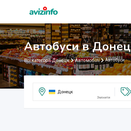
Aвтобуси в Донец
Всі категорії Донецк
Автомобілі
Aвтобуси
Донецк
Змінити