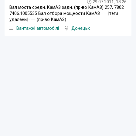
29.07.2011, 18:26
Вал моста средн. КамАЗ задн. (пр-во КамАЗ) 257, 7802
7406.1005535 Вал отбора мощности КамАЗ ===|тэги
удалены|=== (пр-во КамАЗ)
Вантажні автомобілі
Донецьк