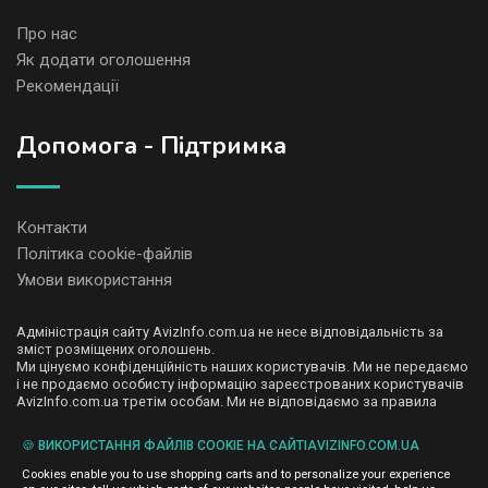
Про нас
Як додати оголошення
Рекомендації
Допомога - Підтримка
Контакти
Політика cookie-файлів
Умови використання
Адміністрація сайту AvizInfo.com.ua не несе відповідальність за
зміст розміщених оголошень.
Ми цінуємо конфіденційність наших користувачів. Ми не передаємо
і не продаємо особисту інформацію зареєстрованих користувачів
AvizInfo.com.ua третім особам. Ми не відповідаємо за правила
конфіденційності сайтів на які посилається AvizInfo.com.ua. На
деяких сторінках нашого сайту представлена реклама Google
🍪 ВИКОРИСТАННЯ ФАЙЛІВ COOKIE НА САЙТІAVIZINFO.COM.UA
Adsense Advertising Network. Щоб дізнатися детальніше про
натисніть тут
правила конфіденційності Google
.
Cookies enable you to use shopping carts and to personalize your experience