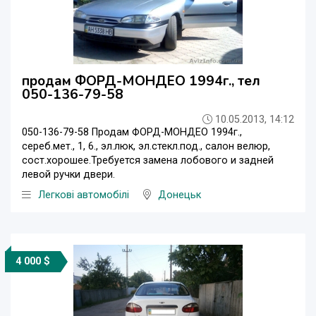
продам ФОРД-МОНДЕО 1994г., тел
050-136-79-58
10.05.2013, 14:12
050-136-79-58 Продам ФОРД-МОНДЕО 1994г.,
сереб.мет., 1, 6., эл.люк, эл.стекл.под., салон велюр,
сост.хорошее.Требуется замена лобового и задней
левой ручки двери.
Легкові автомобілі
Донецьк
4 000 $