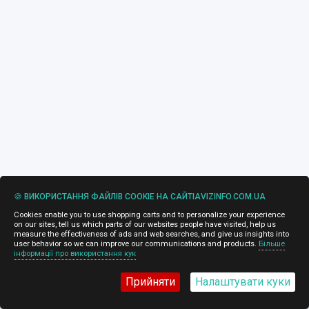
🍪 ВИКОРИСТАННЯ ФАЙЛІВ COOKIE НА САЙТІAVIZINFO.COM.UA
Cookies enable you to use shopping carts and to personalize your experience
on our sites, tell us which parts of our websites people have visited, help us
measure the effectiveness of ads and web searches, and give us insights into
user behavior so we can improve our communications and products.
Більше
інформації про використання кук
Прийняти
Налаштувати куки