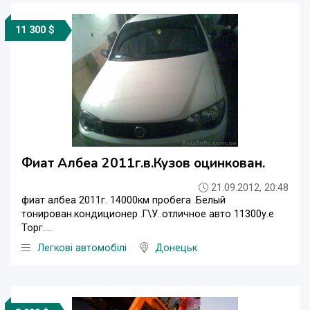
11 300 $
Фиат Албеа 2011г.в.Кузов оцинкован.
21.09.2012, 20:48
фиат албеа 2011г. 14000км пробега .Белый
тонирован.кондиционер .Г\У..отличное авто 11300у.е
Торг....
Легкові автомобілі
Донецьк