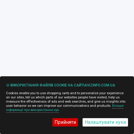
🍪 ВИКОРИСТАННЯ ФАЙЛІВ COOKIE НА САЙТІAVIZINFO.COM.UA
Cookies enable you to use shopping carts and to personalize your experience
on our sites, tell us which parts of our websites people have visited, help us
measure the effectiveness of ads and web searches, and give us insights into
user behavior so we can improve our communications and products.
Більше
інформації про використання кук
Прийняти
Налаштувати куки