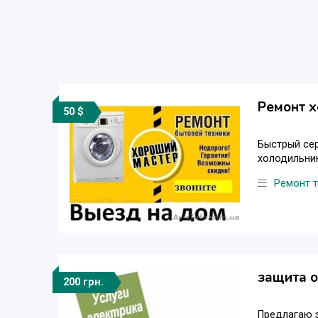
Ремонт х
50 $
Быстрый сер
холодильник
Ремонт т
защита о
200 грн.
Предлагаю з