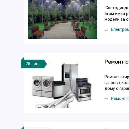
.Светодиодн
этом имея р
модели за с
Електро
Ремонт с
75 грн.
Ремонт стир
газовых кол
дому с гаран
Ремонт т