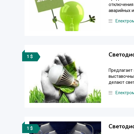
отключения 
аварийных и
Електро
Светоди
1 $
Предлагает
выставочных
делают свет
Електро
Светоди
1 $