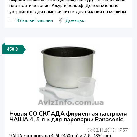
плотности вязания. Ажур и рельеф. Дополнительно
устройство для намотки ниток для вязания на машинке
В'язальні машини
Донецьк
450 $
Новая СО СКЛАДА фирменная кастрюля
ЧАША 4, 5 л к для пароварки Panasonic
02.11.2013, 17:57
ЧАША кастрюля на 4, 5L (450грн) и 2, 5L (350грн).