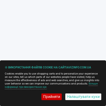
🍪 ВИКОРИСТАННЯ ФАЙЛІВ COOKIE НА САЙТІAVIZINFO.COM.UA
Cookies enable you to use shopping carts and to personalize your experience
on our sites, tell us which parts of our websites people have visited, help us
measure the effectiveness of ads and web searches, and give us insights into
user behavior so we can improve our communications and products.
Більше
інформації про використання кук
Прийняти
Налаштувати куки