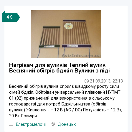
4 $
Нагрівач для вуликів Теплий вулик
Весняний обігрів бджіл Вулики з піді
21.09.2013, 22:13
Весняний обігрів вуликів сприяє швидкому росту сили
сімей бджіл. Обігрівач універсальний плівковий НУПМТ
01 (02) призначений для використання в сільському
господарстві для потреб Бджільництва (обігрів
вуликів) Живлення - – 12 В (AC / DC) Потужність – 12 Вт;
20 Вт Розміри - ...
Електромелочі
Донецьк