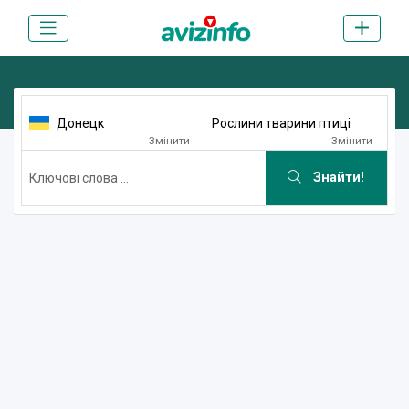
Донецк
Рослини тварини птиці
Змінити
Змінити
Знайти!