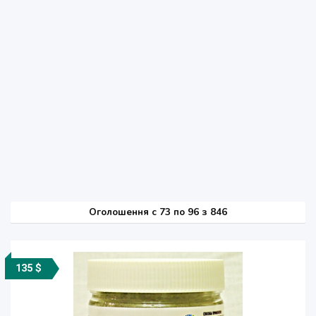
Оголошення
c
73 по 96 з 846
135 $