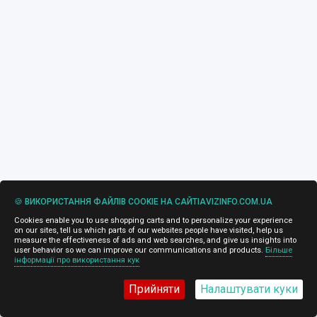
🍪 ВИКОРИСТАННЯ ФАЙЛІВ COOKIE НА САЙТІAVIZINFO.COM.UA
Cookies enable you to use shopping carts and to personalize your experience
on our sites, tell us which parts of our websites people have visited, help us
measure the effectiveness of ads and web searches, and give us insights into
user behavior so we can improve our communications and products.
Більше
інформації про використання кук
Прийняти
Налаштувати куки