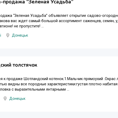
а-продажа “Зеленая Усадьба”
одажа “Зеленая Усадьба” объявляет открытие садово-огородног
кова вас ждет самый большой ассортимент саженцев, семян, уд
ионе! не пропустите! ...
і
Донецьк
ский толстячок
я к продаже Шотландский котенок.1.Мальчик прямоухий .Окрас 
тью видны все породные характеристики:густая плотно набита
ловка с выразительными янтарными ...
Донецьк