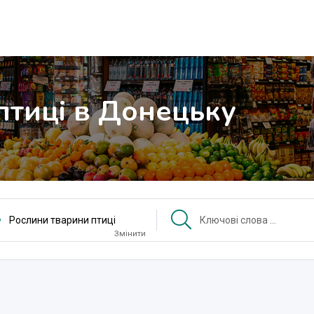
птиці в Донецьку
Рослини тварини птиці
Змінити