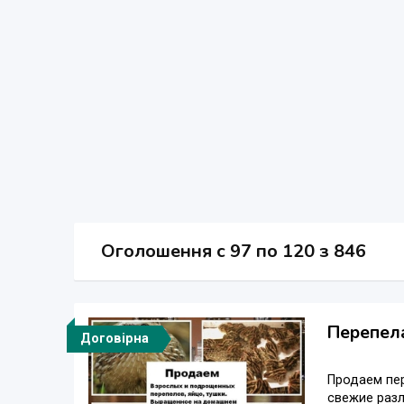
Оголошення
c
97 по 120 з 846
Перепел
Договірна
Продаем пер
свежие разл