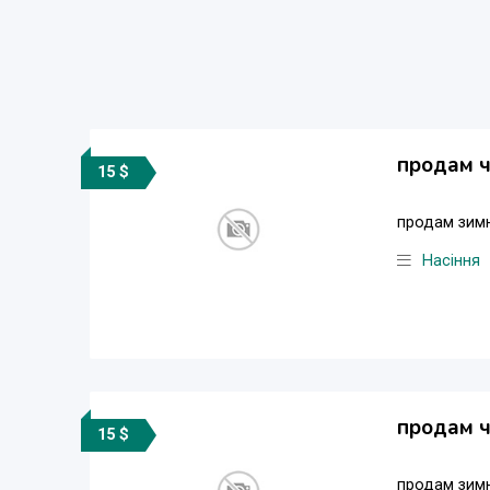
продам ч
15 $
продам зимн
Насіння
продам ч
15 $
продам зимн