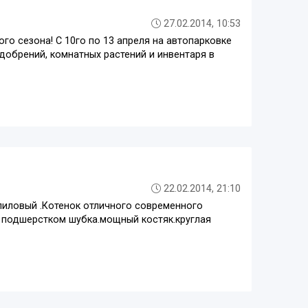
27.02.2014, 10:53
о сезона! С 10го по 13 апреля на автопарковке
обрений, комнатных растений и инвентаря в
22.02.2014, 21:10
лиловый .Котенок отличного современного
я подшерстком шубка.мощный костяк.круглая