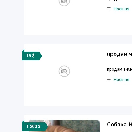
Насіння
продам ч
15 $
продам зимн
Насіння
Собака-К
1 200 $