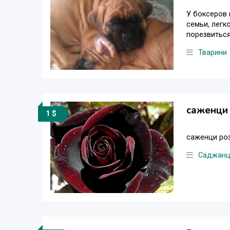
У боксеров 
семьи, легк
порезвиться
Тварини
саженци 
1 $
саженци роз
Саджанц