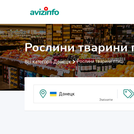
Рослини тварини 
Всі категорії Донецк
Рослини тварини птиці
Донецк
Змінити