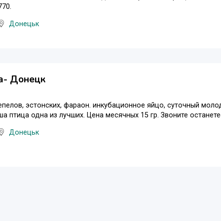
70.
Донецьк
а- Донецк
пелов, эстонских, фараон. инкубационное яйцо, суточный молод
ша птица одна из лучших. Цена месячных 15 гр. Звоните останет
Донецьк