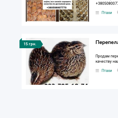
+3805080077
Птахи
Перепел
15 грн.
Продам пере
качеству на
Птахи