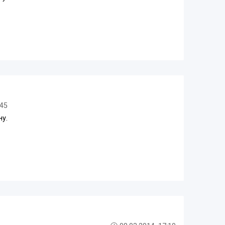
:45
у.