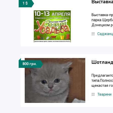
Выставк
1 $
Выставка-пр
парка Щерба
Донецком рег
Саджанц
Шотланд
800 грн.
Предлагаетс
типа.Полнос
щекастая го
Тварини