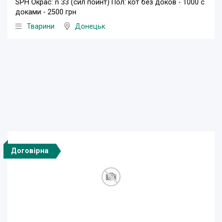
SPH Окрас: n 33 (сил пойнт) Пол: кот без доков - 1000 с
доками - 2500 грн
Тварини
Донецьк
Договірна