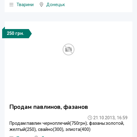
Тварини
Донецьк
250 грн.
Продам павлинов, фазанов
21.10.2013, 16:59
Продам:павлин черноплечий(750грн); фазаны:золотой,
желтый(250), свайно(300), элиота(400)