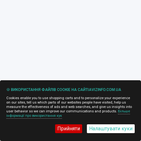
🍪 ВИКОРИСТАННЯ ФАЙЛІВ COOKIE НА САЙТІAVIZINFO.COM.UA
Cookies enable you to use shopping carts and to personalize your experience
on our sites, tell us which parts of our websites people have visited, help us
measure the effectiveness of ads and web searches, and give us insights into
user behavior so we can improve our communications and products.
Більше
інформації про використання кук
Прийняти
Налаштувати куки