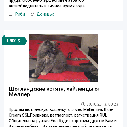
пруда. Особенно эффективен аэратор
антиобледнитель в зимнее время года, ...
Риби
Донецьк
1 800 $
Шотландские котята, хайленды от
Меллер
30.10.2013, 00:23
Продам шотланскую кошечку 7, 5 мес Meller Eva, Blue-
Cream SSL.Прививки, ветпаспорт, регистрация RUI.
Общительная ручная Ева будет хорошим другом Вам и
Вашему ребенку. В разведение цена обговаривается.