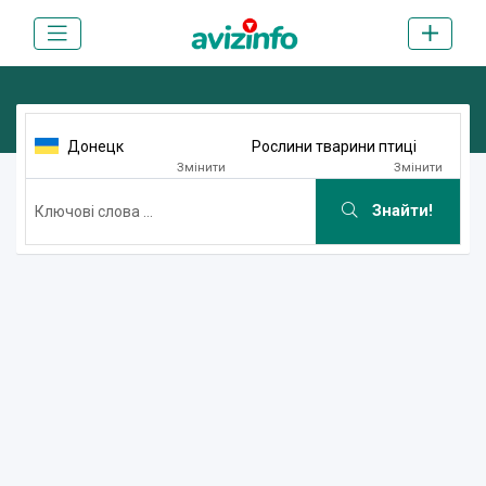
Донецк
Рослини тварини птиці
Змінити
Змінити
Знайти!