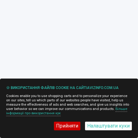
🍪 ВИКОРИСТАННЯ ФАЙЛІВ COOKIE НА САЙТІAVIZINFO.COM.UA
Cookies enable you to use shopping carts and to personalize your experience
on our sites, tell us which parts of our websites people have visited, help us
measure the effectiveness of ads and web searches, and give us insights into
user behavior so we can improve our communications and products.
Більше
інформації про використання кук
Прийняти
Налаштувати куки