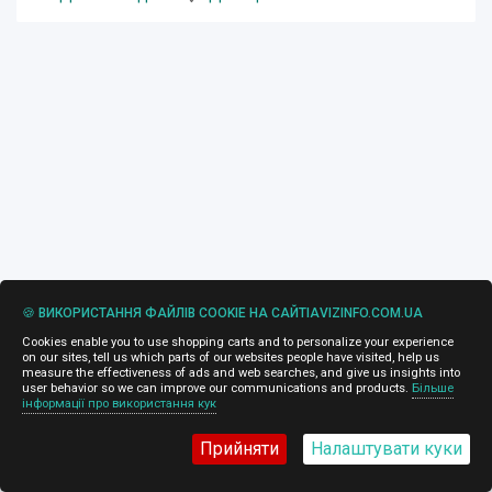
🍪 ВИКОРИСТАННЯ ФАЙЛІВ COOKIE НА САЙТІAVIZINFO.COM.UA
Cookies enable you to use shopping carts and to personalize your experience
on our sites, tell us which parts of our websites people have visited, help us
measure the effectiveness of ads and web searches, and give us insights into
user behavior so we can improve our communications and products.
Більше
інформації про використання кук
Прийняти
Налаштувати куки