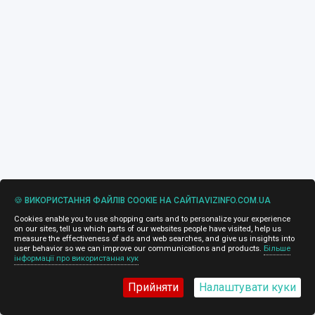
🍪 ВИКОРИСТАННЯ ФАЙЛІВ COOKIE НА САЙТІAVIZINFO.COM.UA
Cookies enable you to use shopping carts and to personalize your experience
on our sites, tell us which parts of our websites people have visited, help us
measure the effectiveness of ads and web searches, and give us insights into
user behavior so we can improve our communications and products.
Більше
інформації про використання кук
Прийняти
Налаштувати куки