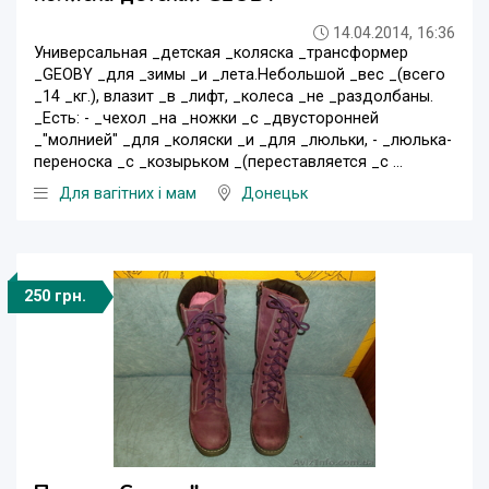
14.04.2014, 16:36
Универсальная _детская _коляска _трансформер
_GEOBY _для _зимы _и _лета.Небольшой _вес _(всего
_14 _кг.), влазит _в _лифт, _колеса _не _раздолбаны.
_Есть: - _чехол _на _ножки _с _двусторонней
_"молнией" _для _коляски _и _для _люльки, - _люлька-
переноска _с _козырьком _(переставляется _с ...
Для вагітних і мам
Донецьк
250 грн.