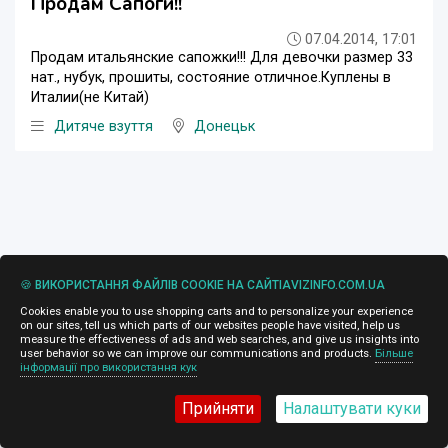
Продам Сапоги!!
07.04.2014, 17:01
Продам итальянские сапожки!!! Для девочки размер 33
нат., нубук, прошиты, состояние отличное.Куплены в
Италии(не Китай)
Дитяче взуття
Донецьк
🍪 ВИКОРИСТАННЯ ФАЙЛІВ COOKIE НА САЙТІAVIZINFO.COM.UA
Cookies enable you to use shopping carts and to personalize your experience
on our sites, tell us which parts of our websites people have visited, help us
measure the effectiveness of ads and web searches, and give us insights into
user behavior so we can improve our communications and products.
Більше
інформації про використання кук
18 грн.
Прийняти
Налаштувати куки