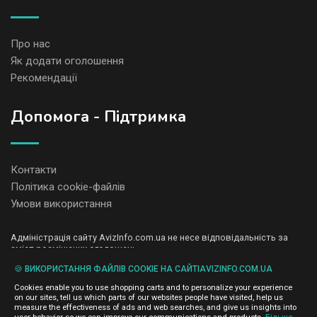
Про нас
Як додати оголошення
Рекомендації
Допомога - Підтримка
Контакти
Політика cookie-файлів
Умови використання
Адміністрація сайту AvizInfo.com.ua не несе відповідальність за
зміст розміщених оголошень.
Ми цінуємо конфіденційність наших користувачів. Ми не передаємо
🍪 ВИКОРИСТАННЯ ФАЙЛІВ COOKIE НА САЙТІAVIZINFO.COM.UA
і не продаємо особисту інформацію зареєстрованих користувачів
AvizInfo.com.ua третім особам. Ми не відповідаємо за правила
Cookies enable you to use shopping carts and to personalize your experience
конфіденційності сайтів на які посилається AvizInfo.com.ua. На
on our sites, tell us which parts of our websites people have visited, help us
деяких сторінках нашого сайту представлена реклама Google
measure the effectiveness of ads and web searches, and give us insights into
Adsense Advertising Network. Щоб дізнатися детальніше про