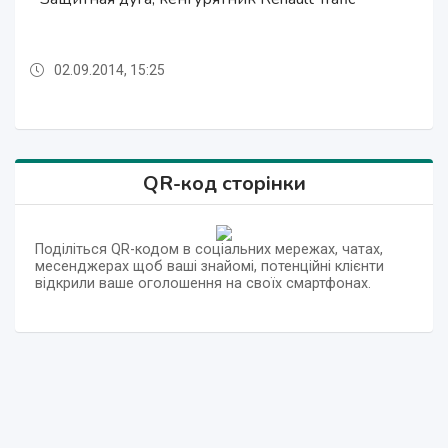
перемычкой на Nissan Primastar.
поворотники
02.09.2014, 15:25
02.09.2014, 15:25
02.09.2014, 15:26
02.09.2014, 15:26
02.09.2014, 15:25
02.09.2014, 15:25
02.09.2014, 15:25
02.09.2014, 15:25
02.09.2014, 15:25
02.09.2014, 15:26
QR-код сторінки
Поділіться QR-кодом в соціальних мережах, чатах,
месенджерах щоб ваші знайомі, потенційні клієнти
відкрили ваше оголошення на своїх смартфонах.