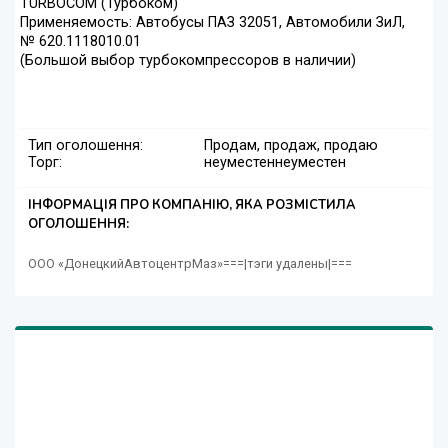
TURBOCOM (Турбоком)
Применяемость: Автобусы ПАЗ 32051, Автомобили ЗиЛ,
№ 620.1118010.01
(Большой выбор турбокомпрессоров в наличии)
Тип оголошення:
Продам, продаж, продаю
Торг:
неуместен
неуместен
ІНФОРМАЦІЯ ПРО КОМПАНІЮ, ЯКА РОЗМІСТИЛА
ОГОЛОШЕННЯ:
ООО «ДонецкийАвтоцентрМаз»===|тэги удалены|===