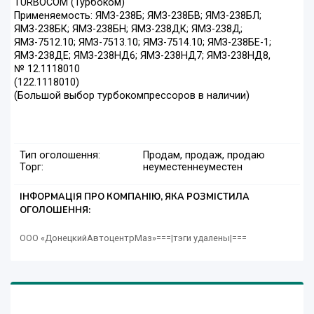
TURBOCOM (Турбоком)
Применяемость: ЯМЗ-238Б; ЯМЗ-238БВ; ЯМЗ-238БЛ;
ЯМЗ-238БК; ЯМЗ-238БН; ЯМЗ-238ДК; ЯМЗ-238Д;
ЯМЗ-7512.10; ЯМЗ-7513.10; ЯМЗ-7514.10; ЯМЗ-238БЕ-1;
ЯМЗ-238ДЕ; ЯМЗ-238НД6; ЯМЗ-238НД7; ЯМЗ-238НД8,
№ 12.1118010
(122.1118010)
(Большой выбор турбокомпрессоров в наличии)
Тип оголошення:
Продам, продаж, продаю
Торг:
неуместен
неуместен
ІНФОРМАЦІЯ ПРО КОМПАНІЮ, ЯКА РОЗМІСТИЛА
ОГОЛОШЕННЯ:
ООО «ДонецкийАвтоцентрМаз»===|тэги удалены|===