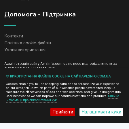
Допомога - Підтримка
Контакти
Політика cookie-файлів
Умови використання
Адміністрація сайту AvizInfo.com.ua не несе відповідальність за
зміст розміщених оголошень.
Ми цінуємо конфіденційність наших користувачів. Ми не передаємо
🍪 ВИКОРИСТАННЯ ФАЙЛІВ COOKIE НА САЙТІAVIZINFO.COM.UA
і не продаємо особисту інформацію зареєстрованих користувачів
AvizInfo.com.ua третім особам. Ми не відповідаємо за правила
Cookies enable you to use shopping carts and to personalize your experience
конфіденційності сайтів на які посилається AvizInfo.com.ua. На
on our sites, tell us which parts of our websites people have visited, help us
деяких сторінках нашого сайту представлена реклама Google
measure the effectiveness of ads and web searches, and give us insights into
Adsense Advertising Network. Щоб дізнатися детальніше про
user behavior so we can improve our communications and products.
Більше
натисніть тут
інформації про використання кук
правила конфіденційності Google
.
Прийняти
Налаштувати куки
AvizInfo.com.ua
©2008-2026,