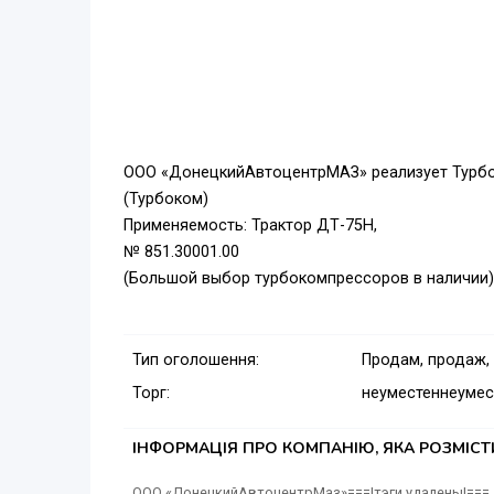
ООО «ДонецкийАвтоцентрМАЗ» реализует Турб
(Турбоком)
Применяемость: Трактор ДТ-75Н,
№ 851.30001.00
(Большой выбор турбокомпрессоров в наличии)
Тип оголошення:
Продам, продаж,
Торг:
неуместен
неумес
ІНФОРМАЦІЯ ПРО КОМПАНІЮ, ЯКА РОЗМІС
ООО «ДонецкийАвтоцентрМаз»===|тэги удалены|===