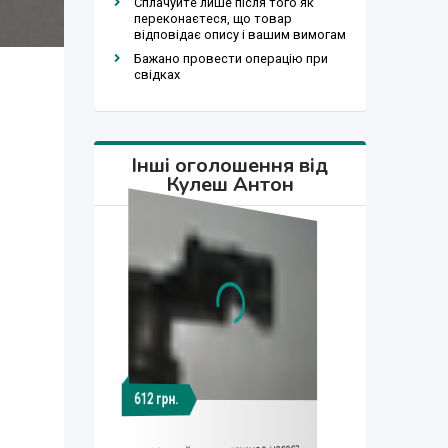
Сплачуйте лише після того як
переконаєтеся, що товар
відповідає опису і вашим вимогам
Бажано провести операцію при
свідках
Інші оголошення від
Кулеш Антон
612 грн.
3 200 грн.
2 100 грн.
1 373 грн.
3 200 грн.
650 грн.
473 грн.
175 грн.
175 грн.
156 грн.
172 $
172 $