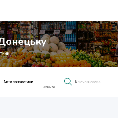
 Донецьку
стини
Авто запчастини
Змінити