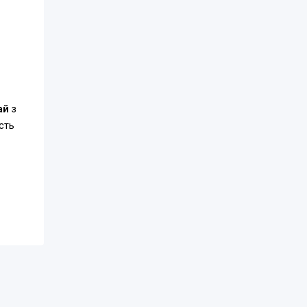
ай
з
сть