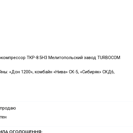
окомпрессор ТКР-8.5Н3 Мелитопольский завод TURBOCOM
ны: «Дон 1200», комбайн «Нива» СК-5, «Сибиряк» СКД6,
 продаю
тен
ТИЛА ОГОЛОШЕННЯ: