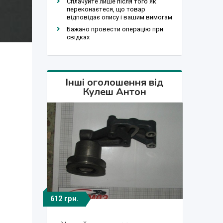
Сплачуйте лише після того як
переконаєтеся, що товар
відповідає опису і вашим вимогам
Бажано провести операцію при
свідках
Інші оголошення від
Кулеш Антон
612 грн.
3 200 грн.
2 100 грн.
1 373 грн.
3 200 грн.
650 грн.
473 грн.
175 грн.
175 грн.
156 грн.
172 $
172 $