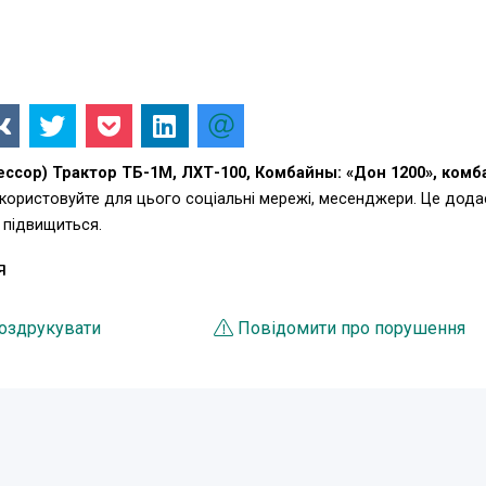
ссор) Трактор ТБ-1М, ЛХТ-100, Комбайны: «Дон 1200», комб
икористовуйте для цього соціальні мережі, месенджери. Це дода
 підвищиться.
Я
оздрукувати
Повідомити про порушення