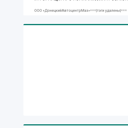
ООО «ДонецкийАвтоцентрМаз»===|тэги удалены|===