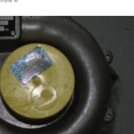
отров
: 90