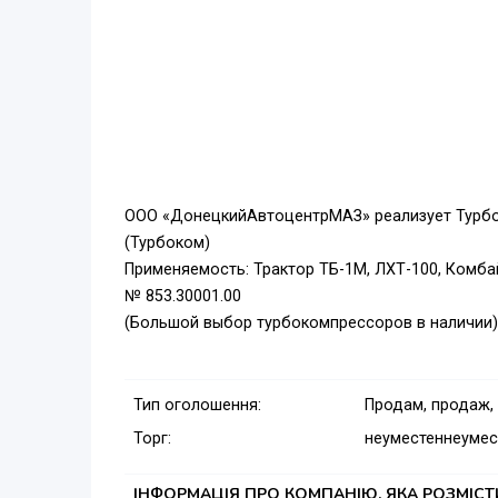
ООО «ДонецкийАвтоцентрМАЗ» реализует Турб
(Турбоком)
Применяемость: Трактор ТБ-1М, ЛХТ-100, Комбай
№ 853.30001.00
(Большой выбор турбокомпрессоров в наличии)
Тип оголошення:
Продам, продаж,
Торг:
неуместен
неумес
ІНФОРМАЦІЯ ПРО КОМПАНІЮ, ЯКА РОЗМІС