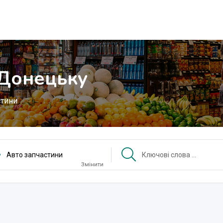
 Донецьку
стини
Авто запчастини
Змінити