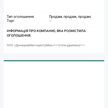
Тип оголошення:
Продам, продаж, продаю
Торг:
--
ІНФОРМАЦІЯ ПРО КОМПАНІЮ, ЯКА РОЗМІСТИЛА
ОГОЛОШЕННЯ:
ООО «ДонецкийАвтоцентрМаз»===|тэги удалены|===