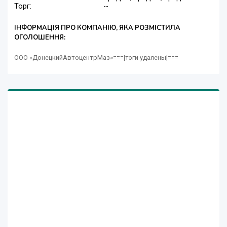
Торг:
--
ІНФОРМАЦІЯ ПРО КОМПАНІЮ, ЯКА РОЗМІСТИЛА
ОГОЛОШЕННЯ:
ООО «ДонецкийАвтоцентрМаз»===|тэги удалены|===