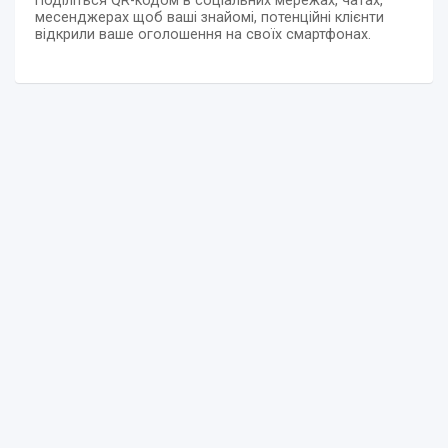
Поділіться QR-кодом в соціальних мережах, чатах,
месенджерах щоб ваші знайомі, потенційні клієнти
відкрили ваше оголошення на своїх смартфонах.