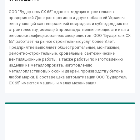
ООО "Будартель СХ 65" одно из ведущих строительных
предприятий Донецкого региона и других областей Украины,
выступающий как генеральный подрядчик и субподрядчик по
строительству, имеющий производственные мощности и штат
высококвалифицированных специалистов. ООО "Будартель СХ
65" работает на рынке строительных услуг более 8 лет.
Предприятие выполняет общестроительные, монтажные,
ремонтно-строительные, кровельные, сантехнические,
вентиляционные работы, а также работы по изготовлению
изделий из металлопроката, изготовлению
металлопластиковых окон и дверей, производству бетона
любой марки. В составе цеха автоматизации ООО "Будартель
СХ 65" имеются машины и малая механизация.