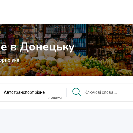
не в Донецьку
орт різне
Автотранспорт різне
Змінити