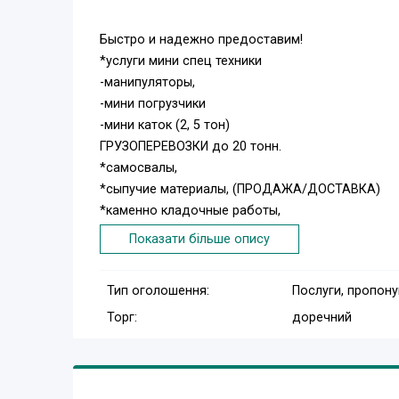
Быстро и надежно предоставим!
*услуги мини спец техники
-манипуляторы,
-мини погрузчики
-мини каток (2, 5 тон)
ГРУЗОПЕРЕВОЗКИ до 20 тонн.
*самосвалы,
*сыпучие материалы, (ПРОДАЖА/ДОСТАВКА)
*каменно кладочные работы,
*благоустройство территорий,
Показати більше опису
*продажа, укладка ФЭМ.
Быстро качественно и ДОСТУПНО!
Тип оголошення:
Послуги, пропон
Торг:
доречний