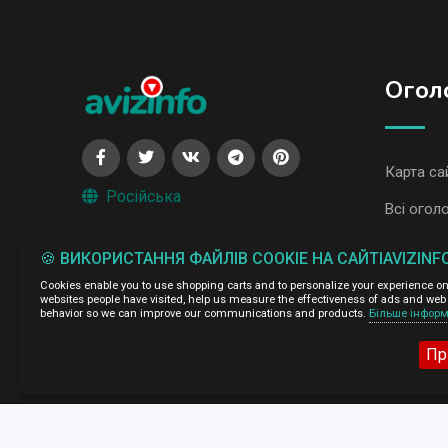
Огол
Карта са
Російська
Всі огол
Всі огол
🍪 ВИКОРИСТАННЯ ФАЙЛІВ COOKIE НА САЙТІAVIZINF
Cookies enable you to use shopping carts and to personalize your experience on o
Адміністрація сайту AvizInfo.com.ua не несе відповідальні
websites people have visited, help us measure the effectiveness of ads and web 
behavior so we can improve our communications and products.
Більше інформ
Ми цінуємо конфіденційність наших користувачів. Ми не п
правила конфіденційності сайтів на які посилається AvizI
натисніть тут
про правила конфіденційності Google
.
Пр
AvizInfo.com.ua
©2008-2026,