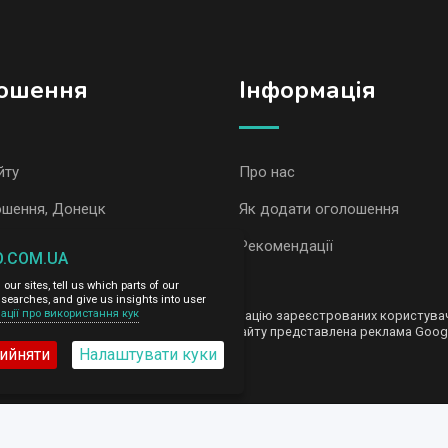
ошення
Iнформація
йту
Про нас
ошення, Донецк
Як додати оголошення
ошення AvizInfo
Рекомендації
O.COM.UA
ur sites, tell us which parts of our
сть за зміст розміщених оголошень.
searches, and give us insights into user
ації про використання кук
ередаємо і не продаємо особисту інформацію зареєстрованих користувачі
nfo.com.ua. На деяких сторінках нашого сайту представлена реклама Goog
ийняти
Налаштувати куки