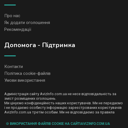
Про нас
Як додати оголошення
Рекомендації
Допомога - Підтримка
Контакти
Політика cookie-файлів
Умови використання
Адміністрація сайту AvizInfo.com.ua не несе відповідальність за
зміст розміщених оголошень.
Ми цінуємо конфіденційність наших користувачів. Ми не передаємо
і не продаємо особисту інформацію зареєстрованих користувачів
AvizInfo.com.ua третім особам. Ми не відповідаємо за правила
конфіденційності сайтів на які посилається AvizInfo.com.ua. На
деяких сторінках нашого сайту представлена реклама Google
🍪 ВИКОРИСТАННЯ ФАЙЛІВ COOKIE НА САЙТІAVIZINFO.COM.UA
Adsense Advertising Network. Щоб дізнатися детальніше про