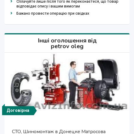
Сплачуйте лише після того як переконаєтеся, що товар
відповідає опису і вашим вимогам
Бажано провести операцію при свідках
Інші оголошення від
petrov oleg
Договірна
Договірна
300 грн.
300 грн.
300 грн.
300 грн.
100 грн.
100 грн.
300 грн.
300 грн.
300 $
100 $
Шиномонтаж в Донецке Район парка
СТО, Шиномонтаж в Донецке Матросова
Служба эвакуации в Макеевке
Автосервис Тех-Авто Донецк
СТО Донецк Шахтер Манеж.
Автосервис СТО в Донецке
Эвакуатор Одесса Сервис
Эвакуатор в Макеевке
Эвакуатор в Одессе
Эвакуатор в Одессе
Эвакуатор Одесса
Эвакуатор Одесса