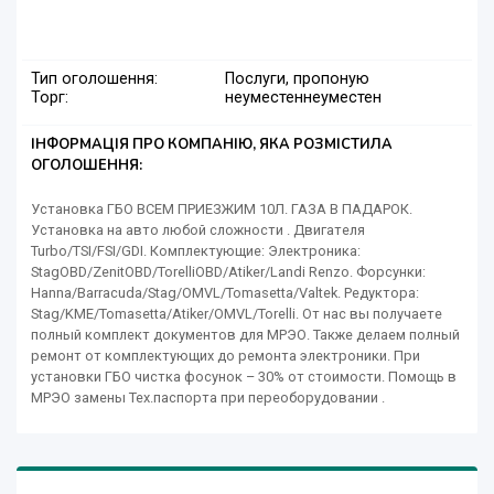
Тип оголошення:
Послуги, пропоную
Торг:
неуместен
неуместен
ІНФОРМАЦІЯ ПРО КОМПАНІЮ, ЯКА РОЗМІСТИЛА
ОГОЛОШЕННЯ:
Установка ГБО ВСЕМ ПРИЕЗЖИМ 10Л. ГАЗА В ПАДАРОК.
Установка на авто любой сложности . Двигателя
Turbo/TSI/FSI/GDI. Комплектующие: Электроника:
StagOBD/ZenitOBD/TorelliOBD/Atiker/Landi Renzo. Форсунки:
Hanna/Barracuda/Stag/OMVL/Tomasetta/Valtek. Редуктора:
Stag/KME/Tomasetta/Atiker/OMVL/Torelli. От нас вы получаете
полный комплект документов для МРЭО. Также делаем полный
ремонт от комплектующих до ремонта электроники. При
установки ГБО чистка фосунок – 30% от стоимости. Помощь в
МРЭО замены Тех.паспорта при переоборудовании .