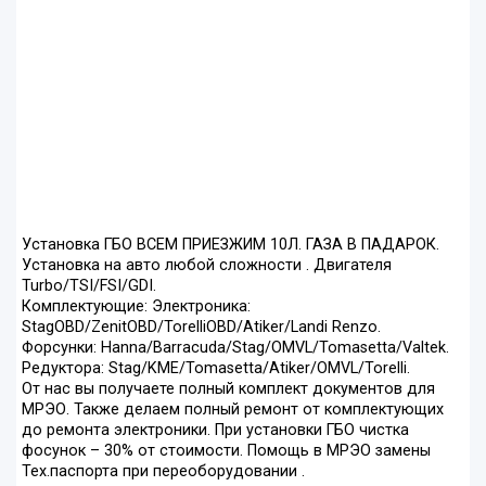
Установка ГБО ВСЕМ ПРИЕЗЖИМ 10Л. ГАЗА В ПАДАРОК.
Установка на авто любой сложности . Двигателя
Turbo/TSI/FSI/GDI.
Комплектующие: Электроника:
StagOBD/ZenitOBD/TorelliOBD/Atiker/Landi Renzo.
Форсунки: Hanna/Barracuda/Stag/OMVL/Tomasetta/Valtek.
Редуктора: Stag/KME/Tomasetta/Atiker/OMVL/Torelli.
От нас вы получаете полный комплект документов для
МРЭО. Также делаем полный ремонт от комплектующих
до ремонта электроники. При установки ГБО чистка
фосунок – 30% от стоимости. Помощь в МРЭО замены
Тех.паспорта при переоборудовании .