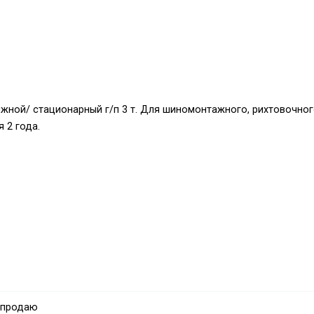
ной/ стационарный г/п 3 т. Для шиномонтажного, рихтовочно
 2 года.
оставки)
 продаю