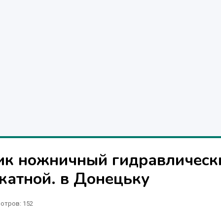
к ножничный гидравлическ
катной. в Донецьку
отров
: 152