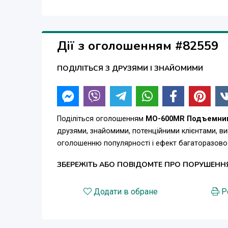
· Механические предохранительные устройства.
· Пневмо замки
Дії з оголошенням #82559
· Защитный гидроклапан
ПОДІЛІТЬСЯ З ДРУЗЯМИ І ЗНАЙОМИМИ
· Самосмазывающиеся подшипники
· Защита ног механика
Поділіться оголошенням
MO-600MR Подъемник
Особенность: - Идеальное предложение для ши
друзями, знайомими, потенційними клієнтами, в
автомобиля. Не требует специальной подготовк
оголошенню популярності і ефект багаторазово
стационарный , так и передвижной. Возможнос
ЗБЕРЕЖІТЬ АБО ПОВІДОМТЕ ПРО ПОРУШЕНН
Полный спектр оборудованиея для СТО и автос
Додати в обране
Р