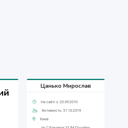
Цанько Мирослав
ий
На сайті з: 20.09.2010
Активність: 31.10.2019
Киев
пр.C.Бандери 23.(М.Почайна ,