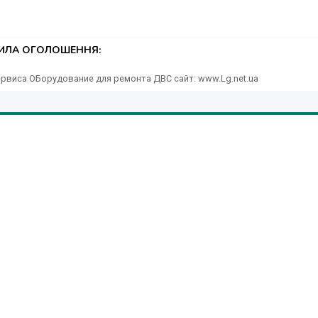
ТИЛА ОГОЛОШЕННЯ:
рвиса ОБорудование для ремонта ДВС сайт: www.Lg.net.ua
с пневмо - механическими замками, обычно применяется на
енения и в кузовных цехах, маслозаменном посту на арматурно-
онструкции