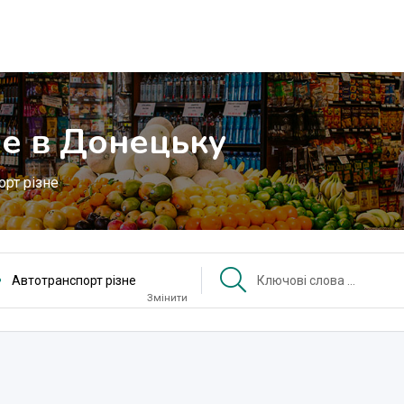
не в Донецьку
орт різне
Автотранспорт різне
Змінити