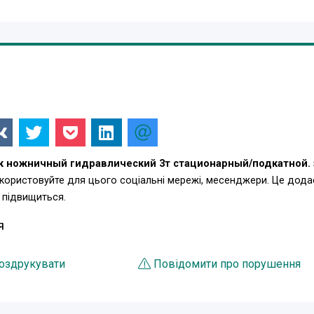
 ножничный гидравлический 3т стационарный/подкатной.
номонтажного поста, рихтовочного для сборки разборки
икористовуйте для цього соціальні мережі, месенджери. Це дода
и фундамента. Мобильная версия , может использоватся как
 підвищиться.
ть использования на ровной открытой площадке вне помещения.
Я
ервиса.
оздрукувати
Повідомити про порушення