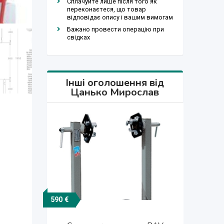
Сплачуйте лише після того як
переконаєтеся, що товар
відповідає опису і вашим вимогам
Бажано провести операцію при
свідках
Інші оголошення від
Цанько Мирослав
590 €
15 000 $
15 000 $
2 990 $
5 790 $
5 750 $
3 400 $
2 990 $
5 950 €
1 560 €
2 350 €
750 $