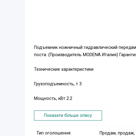
Подъемник ножничный гидравлический передвиж
поста. (Производитель МОDENA Италия) Гарантия
Технические характеристики
Грузоподъемность, т 3
Мощность, кВт 2.2
Напряжение сети, В 220/380, 50 В, Гц
Показати більше опису
Максимальная высота подъема, мм 1000(+50 пр
Тип оголошення:
Продам, продаж,