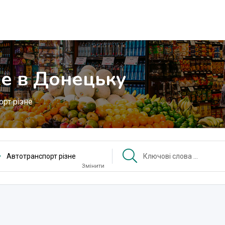
не в Донецьку
орт різне
Автотранспорт різне
Змінити