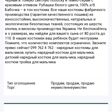
чёрный в тонкую светлую полоску и тёмно-серый с
красивым отливом. Рубашка белого цвета, 100% х/б.
Бабочка – в тон костюма. Все наши костюмы фабричного
производства (гарантия качественного пошива) из
износостойких, высококачественных, натуральных и
экологически безопасных тканей, состоящих из шерсти,
хлопка, и вискозы производства Украина. Не беспокойтесь
и о размерах, мы найдём для вашего сына от 80 роста до
110. В наших костюмах ваш ребёнок будет неотразим.
Помните, что количество комплектов ограничено. Звоните
прямо сейчас! 099 762 4 762 - нарядные костюмы для
мальчиков; купить нарядный костюм для мальчика;
детский нарядный костюм для мальчика; нарядный
костюм тройка для мальчика
Тип оголошення:
Продам, продаж, продаю
Торг:
неуместен
неуместен