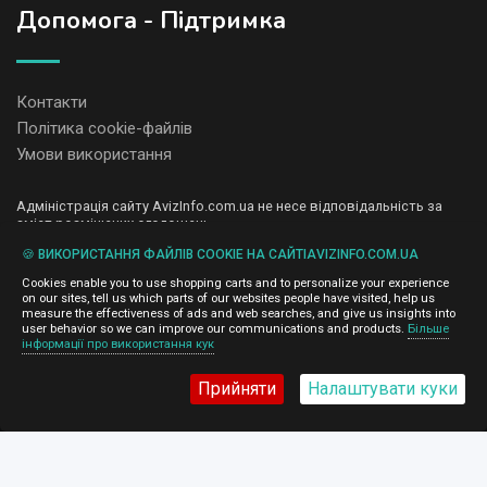
Допомога - Підтримка
Контакти
Політика cookie-файлів
Умови використання
Адміністрація сайту AvizInfo.com.ua не несе відповідальність за
зміст розміщених оголошень.
Ми цінуємо конфіденційність наших користувачів. Ми не передаємо
🍪 ВИКОРИСТАННЯ ФАЙЛІВ COOKIE НА САЙТІAVIZINFO.COM.UA
і не продаємо особисту інформацію зареєстрованих користувачів
AvizInfo.com.ua третім особам. Ми не відповідаємо за правила
Cookies enable you to use shopping carts and to personalize your experience
конфіденційності сайтів на які посилається AvizInfo.com.ua. На
on our sites, tell us which parts of our websites people have visited, help us
деяких сторінках нашого сайту представлена реклама Google
measure the effectiveness of ads and web searches, and give us insights into
Adsense Advertising Network. Щоб дізнатися детальніше про
user behavior so we can improve our communications and products.
Більше
натисніть тут
інформації про використання кук
правила конфіденційності Google
.
Прийняти
Налаштувати куки
AvizInfo.com.ua
©2008-2026,