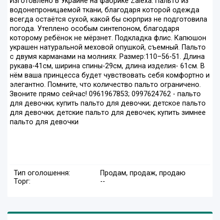
Изготовлено в Украине на фабрике Zalexa. Пальто из
водонепроницаемой ткани, благодаря которой одежда
всегда остаётся сухой, какой бы сюрприз не подготовила
погода. Утеплено особым синтепоном, благодаря
которому ребёнок не мёрзнет. Подкладка флис. Капюшон
украшен натуральной меховой опушкой, съемный. Пальто
с двумя карманами на молниях. Размер:110–56-51. Длина
рукава-41см, ширина спины-29см, длина изделия- 61см. В
нём ваша принцесса будет чувствовать себя комфортно и
элегантно. Помните, что количество пальто ограничено.
Звоните прямо сейчас! 0961967853; 0997624762 - пальто
для девочки; купить пальто для девочки; детское пальто
для девочки; детские пальто для девочек; купить зимнее
пальто для девочки
Тип оголошення:
Продам, продаж, продаю
Торг:
--